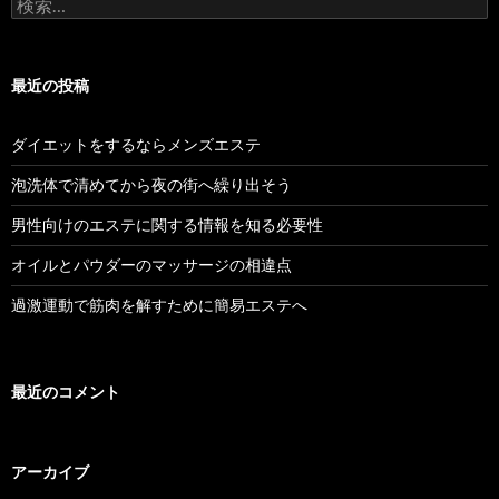
検
ビ
索
:
ゲ
最近の投稿
ー
シ
ダイエットをするならメンズエステ
ョ
泡洗体で清めてから夜の街へ繰り出そう
ン
男性向けのエステに関する情報を知る必要性
オイルとパウダーのマッサージの相違点
過激運動で筋肉を解すために簡易エステへ
最近のコメント
アーカイブ