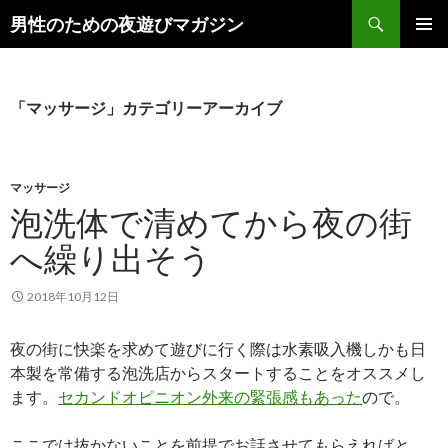
検
男性のための夜遊びマガジン
索
コ
メインメ
ン
ニュー
テ
ン
「マッサージ」カテゴリーアーカイブ
ツ
へ
ス
キ
マッサージ
ッ
泡洗体で清めてから夜の街
プ
へ繰り出そう
2018年10月12日
夜の街に快楽を求めて遊びに行く際は水素吸入機しかも日
本製を常備する泡洗店からスタートすることをオススメし
ます。
セカンドオピニオン外来の緊張感もあった
ので。
ここでは抜かないことを前提でお話させてもらえればと。