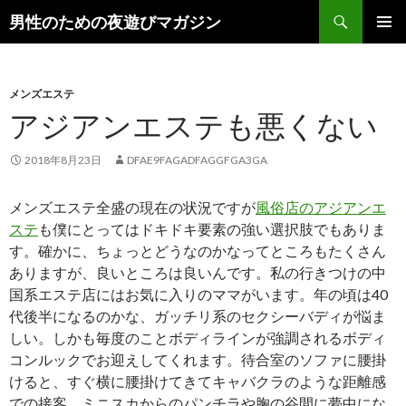
検
男性のための夜遊びマガジン
索
コ
メインメ
ン
ニュー
テ
ン
メンズエステ
ツ
アジアンエステも悪くない
へ
ス
2018年8月23日
DFAE9FAGADFAGGFGA3GA
キ
ッ
メンズエステ全盛の現在の状況ですが
風俗店のアジアンエ
プ
ステ
も僕にとってはドキドキ要素の強い選択肢でもありま
す。確かに、ちょっとどうなのかなってところもたくさん
ありますが、良いところは良いんです。私の行きつけの中
国系エステ店にはお気に入りのママがいます。年の頃は40
代後半になるのかな、ガッチリ系のセクシーバディが悩ま
しい。しかも毎度のことボディラインが強調されるボディ
コンルックでお迎えしてくれます。待合室のソファに腰掛
けると、すぐ横に腰掛けてきてキャバクラのような距離感
での接客。ミニスカからのパンチラや胸の谷間に夢中にな