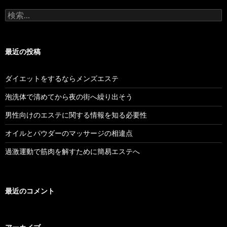
ー
検
シ
索
:
ョ
最近の投稿
ン
ダイエットをするならメンズエステ
泡洗体で清めてから夜の街へ繰り出そう
男性向けのエステに関する情報を知る必要性
オイルとパウダーのマッサージの相違点
過激運動で筋肉を解すために簡易エステへ
最近のコメント